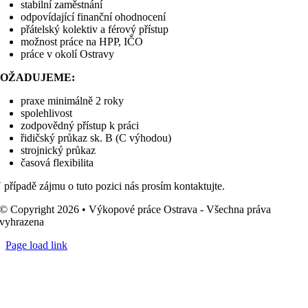
stabilní zaměstnání
odpovídající finanční ohodnocení
přátelský kolektiv a férový přístup
možnost práce na HPP, IČO
práce v okolí Ostravy
POŽADUJEME:
praxe minimálně 2 roky
spolehlivost
zodpovědný přístup k práci
řidičský průkaz sk. B (C výhodou)
strojnický průkaz
časová flexibilita
 případě zájmu o tuto pozici nás prosím kontaktujte.
© Copyright 2026 • Výkopové práce Ostrava - Všechna práva
vyhrazena
Page load link
Go
to
Top