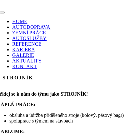
Skip
to
Toggle
content
Navigation
HOME
AUTODOPRAVA
ZEMNÍ PRÁCE
AUTOSLUŽBY
REFERENCE
KARIÉRA
GALERIE
AKTUALITY
KONTAKT
STROJNÍK
řidej se k nám do týmu jako STROJNÍK!
NÁPLŇ PRÁCE:
obsluha a údržba přiděleného stroje (kolový, pásový bagr)
spolupráce s týmem na stavbách
NABÍZÍME: